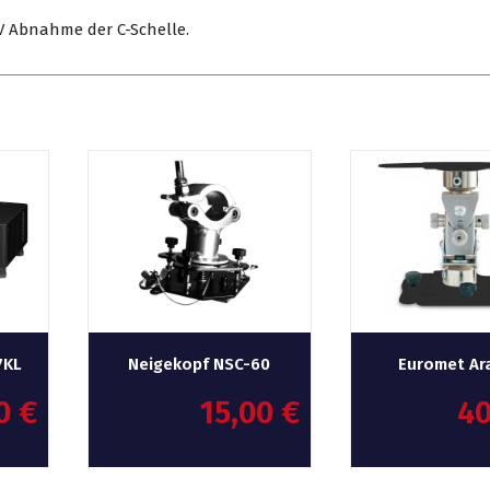
üV Abnahme der C-Schelle.
7KL
Neigekopf NSC-60
Euromet Ar
00
€
15,00
€
4