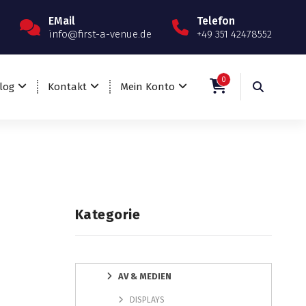
EMail
Telefon
info@first-a-venue.de
+49 351 42478552
0
log
Kontakt
Mein Konto
Kategorie
AV & MEDIEN
DISPLAYS