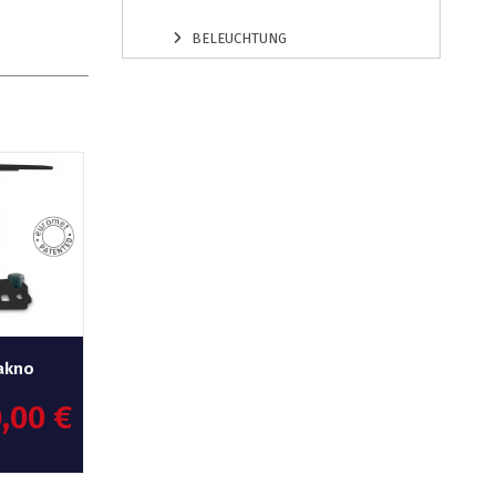
BELEUCHTUNG
akno
0,00
€