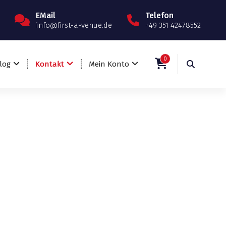
EMail
Telefon
info@first-a-venue.de
+49 351 42478552
0
log
Kontakt
Mein Konto