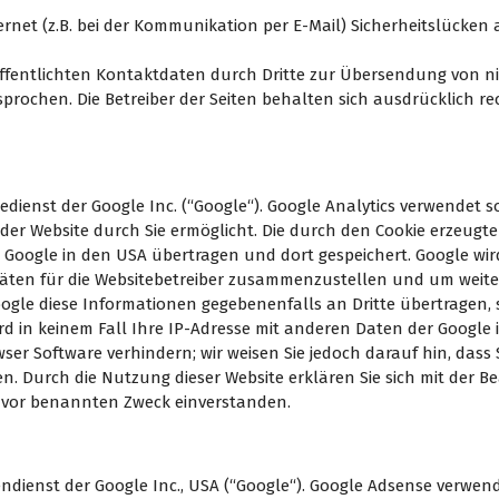
ernet (z.B. bei der Kommunikation per E-Mail) Sicherheitslücken
ffentlichten Kontaktdaten durch Dritte zur Übersendung von n
sprochen. Die Betreiber der Seiten behalten sich ausdrücklich r
dienst der Google Inc. (“Google“). Google Analytics verwendet so
der Website durch Sie ermöglicht. Die durch den Cookie erzeugt
von Google in den USA übertragen und dort gespeichert. Google 
itäten für die Websitebetreiber zusammenzustellen und um weit
gle diese Informationen gegebenenfalls an Dritte übertragen, so
rd in keinem Fall Ihre IP-Adresse mit anderen Daten der Google 
er Software verhindern; wir weisen Sie jedoch darauf hin, dass 
n. Durch die Nutzung dieser Website erklären Sie sich mit der 
uvor benannten Zweck einverstanden.
dienst der Google Inc., USA (“Google“). Google Adsense verwende