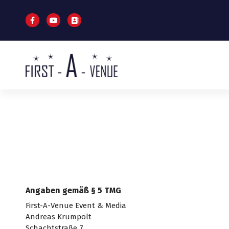
S
k
i
p
t
o
c
Veranstaltungstechnik
o
n
t
e
n
t
Angaben gemäß § 5 TMG
First-A-Venue Event & Media
Andreas Krumpolt
Schachtstraße 7