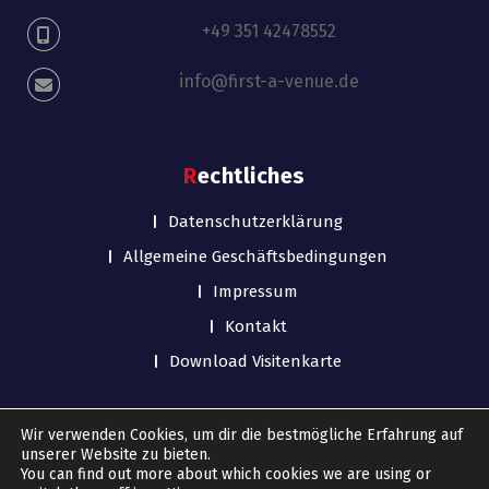
+49 351 42478552
info@first-a-venue.de
Rechtliches
Datenschutzerklärung
Allgemeine Geschäftsbedingungen
Impressum
Kontakt
Download Visitenkarte
Wir verwenden Cookies, um dir die bestmögliche Erfahrung auf
unserer Website zu bieten.
You can find out more about which cookies we are using or
Copyright © 2026 First-A-Venue Event & Media