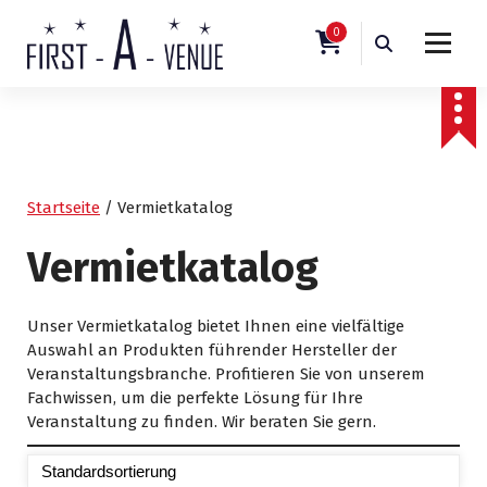
S
k
0
i
Veranstaltungstechnik
p
t
o
c
o
n
Startseite
/ Vermietkatalog
t
e
Vermietkatalog
n
t
Unser Vermietkatalog bietet Ihnen eine vielfältige
Auswahl an Produkten führender Hersteller der
Veranstaltungsbranche. Profitieren Sie von unserem
Fachwissen, um die perfekte Lösung für Ihre
Veranstaltung zu finden. Wir beraten Sie gern.